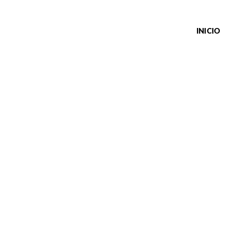
INICIO
STANTERÍAS DE OFICINA A MEDI