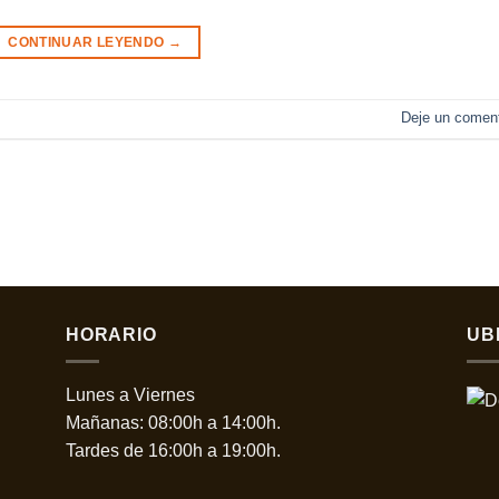
CONTINUAR LEYENDO
→
Deje un coment
HORARIO
UB
Lunes a Viernes
Mañanas: 08:00h a 14:00h.
Tardes de 16:00h a 19:00h.